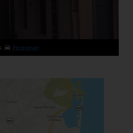
s
Perpignan