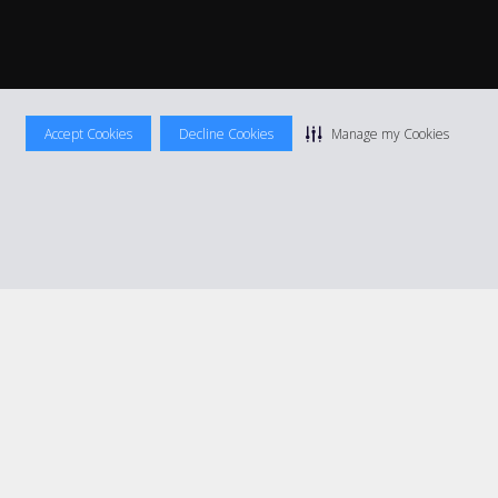
Accept Cookies
Decline Cookies
Manage my Cookies
ocation
|
Informations tarifaires
|
Plan du site
|
Gérer mes cookies