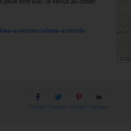
 peut être vue : la Vénus au collier.
eu-a-visiter/allees-aristide-
Partagez
Partagez
Partagez
Partagez