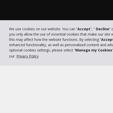
We use cookies on our website. You can “
Accept
”, “
Decline
” 
you only allow the use of essential cookies that make our site
Po
this may affect how the website functions. By selecting “
Accep
© 2026 The Hertz System, Inc.
enhanced functionality, as well as personalised content and ad
optional cookies settings, please select “
Manage my Cookies
our
Privacy Policy