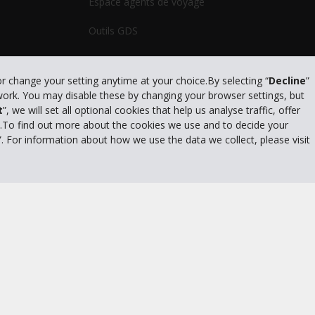
Espace agents de voyage
Outils GDS
or change your setting anytime at your choice.By selecting “
Decline
”
 work. You may disable these by changing your browser settings, but
litique de confidentialité
|
Conditions d'utilisation du site
|
Conditions de l
t
”, we will set all optional cookies that help us analyse traffic, offer
s.To find out more about the cookies we use and to decide your
”. For information about how we use the data we collect, please visit