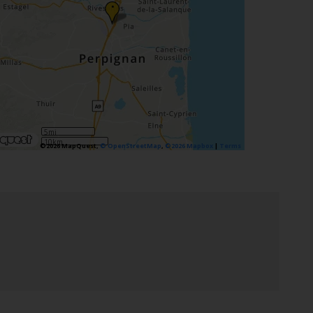
•
5mi
10km
©2026 MapQuest,
© OpenStreetMap
,
©2026 Mapbox
|
Terms