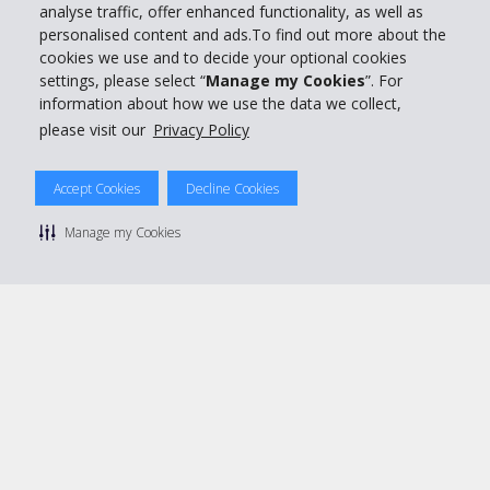
analyse traffic, offer enhanced functionality, as well as
personalised content and ads.To find out more about the
Réserver avec Hertz
cookies we use and to decide your optional cookies
settings, please select “
Manage my Cookies
”. For
information about how we use the data we collect,
please visit our
Privacy Policy
© 2026 The Hertz System, Inc.
Politique de confidentialité
|
Conditions d'utilisation du site
|
Accept Cookies
Decline Cookies
Conditions de location
|
Informations tarifaires
|
Plan du site
|
Gérer mes cookies
Manage my Cookies