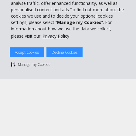
analyse traffic, offer enhanced functionality, as well as
Réserver avec Hertz
personalised content and ads.To find out more about the
cookies we use and to decide your optional cookies
settings, please select “
Manage my Cookies
”. For
information about how we use the data we collect,
please visit our
Privacy Policy
© 2026 The Hertz System, Inc.
Politique de confidentialité
|
Conditions d'utilisation du site
|
Conditions de location
|
Informations tarifaires
|
Plan du site
|
Accept Cookies
Decline Cookies
Gérer mes cookies
Manage my Cookies