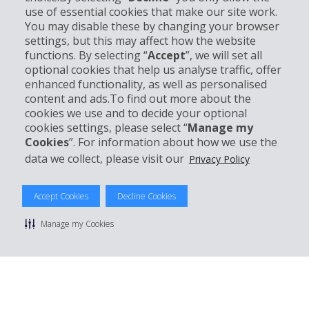
use of essential cookies that make our site work.
Informations sur l'entreprise
You may disable these by changing your browser
settings, but this may affect how the website
functions. By selecting “
Accept
”, we will set all
Entreprise
optional cookies that help us analyse traffic, offer
enhanced functionality, as well as personalised
Support client
content and ads.To find out more about the
cookies we use and to decide your optional
cookies settings, please select “
Manage my
Réserver avec Hertz
Cookies
”. For information about how we use the
data we collect, please visit our
Privacy Policy
Accept Cookies
Decline Cookies
© 2026 The Hertz System, Inc.
Politique de confidentialité
|
Conditions d'utilisation du site
|
Manage my Cookies
Conditions de location
|
Informations tarifaires
|
Plan du site
|
Gérer mes cookies