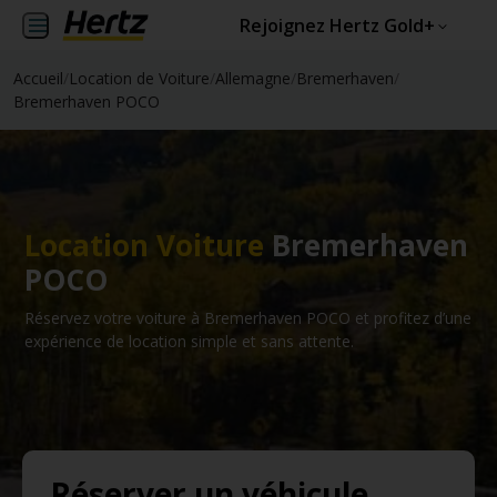
Rejoignez Hertz Gold+
Accueil
/
Location de Voiture
/
Allemagne
/
Bremerhaven
/
Bremerhaven POCO
Location Voiture
Bremerhaven
POCO
Réservez votre voiture à Bremerhaven POCO et profitez d’une
expérience de location simple et sans attente.
Réserver un véhicule