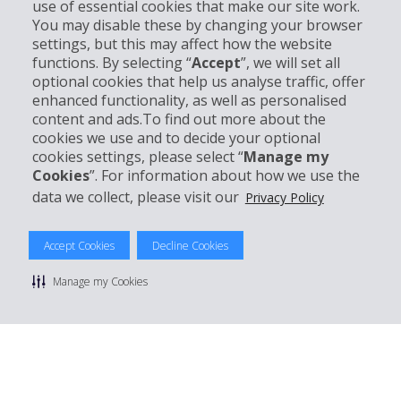
use of essential cookies that make our site work.
Informations sur l'entreprise
You may disable these by changing your browser
settings, but this may affect how the website
functions. By selecting “
Accept
”, we will set all
Entreprise
optional cookies that help us analyse traffic, offer
enhanced functionality, as well as personalised
Support client
content and ads.To find out more about the
cookies we use and to decide your optional
cookies settings, please select “
Manage my
Réserver avec Hertz
Cookies
”. For information about how we use the
data we collect, please visit our
Privacy Policy
Accept Cookies
Decline Cookies
© 2026 The Hertz System, Inc.
Politique de confidentialité
|
Conditions d'utilisation du site
|
Manage my Cookies
Conditions de location
|
Informations tarifaires
|
Plan du site
|
Gérer mes cookies