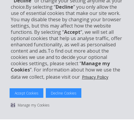
“
Decline
” or change your setting anytime at your
choice.By selecting “
Decline
” you only allow the
Informations sur l'entreprise
use of essential cookies that make our site work.
You may disable these by changing your browser
settings, but this may affect how the website
Entreprise
functions. By selecting “
Accept
”, we will set all
optional cookies that help us analyse traffic, offer
Support client
enhanced functionality, as well as personalised
content and ads.To find out more about the
cookies we use and to decide your optional
Réserver avec Hertz
cookies settings, please select “
Manage my
Cookies
”. For information about how we use the
data we collect, please visit our
Privacy Policy
© 2026 The Hertz System, Inc.
Accept Cookies
Decline Cookies
Politique de confidentialité
|
Conditions d'utilisation du site
|
Conditions de location
|
Informations tarifaires
|
Plan du site
|
Manage my Cookies
Gérer mes cookies