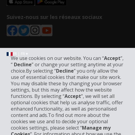
Suivez-nous sur les réseaux sociaux
FR | FR ▾
We use cookies on our website. You can “
Accept
”,
“
Decline
” or change your setting anytime at your
choice.By selecting “
Decline
” you only allow the
Informations sur l'entreprise
use of essential cookies that make our site work.
You may disable these by changing your browser
settings, but this may affect how the website
Entreprise
functions. By selecting “
Accept
”, we will set all
optional cookies that help us analyse traffic, offer
Support client
enhanced functionality, as well as personalised
content and ads.To find out more about the
cookies we use and to decide your optional
Réserver avec Hertz
cookies settings, please select “
Manage my
Cookies
”. For information about how we use the