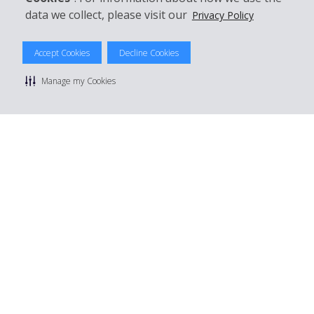
data we collect, please visit our
Privacy Policy
© 2026 The Hertz System, Inc.
Accept Cookies
Decline Cookies
Politique de confidentialité
|
Conditions d'utilisation du site
|
Conditions de location
|
Informations tarifaires
|
Plan du site
|
Manage my Cookies
Gérer mes cookies