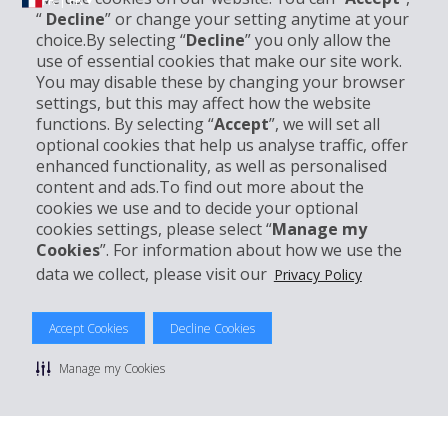
FR | FR ▾
“
Decline
” or change your setting anytime at your
choice.By selecting “
Decline
” you only allow the
use of essential cookies that make our site work.
Informations sur l'entreprise
You may disable these by changing your browser
settings, but this may affect how the website
functions. By selecting “
Accept
”, we will set all
Entreprise
optional cookies that help us analyse traffic, offer
enhanced functionality, as well as personalised
Support client
content and ads.To find out more about the
cookies we use and to decide your optional
cookies settings, please select “
Manage my
Réserver avec Hertz
Cookies
”. For information about how we use the
data we collect, please visit our
Privacy Policy
Accept Cookies
Decline Cookies
© 2026 The Hertz System, Inc.
Politique de confidentialité
|
Conditions d'utilisation du site
|
Manage my Cookies
Conditions de location
|
Informations tarifaires
|
Plan du site
|
Gérer mes cookies