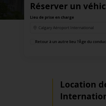
Réserver un véhic
des jours gratuits.*
Ajout gratuit du partenaire comme conducteur
additionnel
Lieu de prise en charge
Voyagez en toute sérénité, sans frais
supplémentaires.
* Voir conditions
Retour à un autre lieu ?
Âge du condu
Location d
Internatio