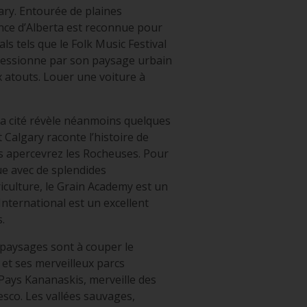
gary. Entourée de plaines
ince d’Alberta est reconnue pour
ls tels que le Folk Music Festival
impressionne par son paysage urbain
x atouts. Louer une voiture à
a cité révèle néanmoins quelques
 Calgary raconte l’histoire de
us apercevrez les Rocheuses. Pour
ue avec de splendides
iculture, le Grain Academy est un
International est un excellent
.
 paysages sont à couper le
 et ses merveilleux parcs
 Pays Kananaskis, merveille des
esco. Les vallées sauvages,