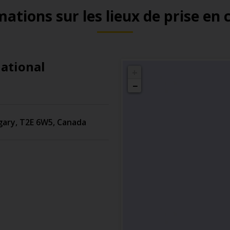
ations sur les lieux de prise en
national
+
−
gary
,
T2E 6W5
,
Canada