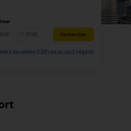
etour
2026
07:00
Rechercher
numéro de remise (CDP) ou un tarif négocié
ort