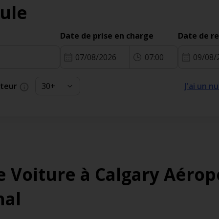
ule
Date de prise en charge
Date de r
07/08/2026
07:00
09/08/
cteur
J'ai un 
e Voiture à Calgary Aérop
nal