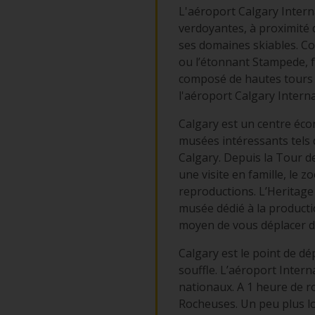
L'aéroport Calgary Interna
verdoyantes, à proximité 
ses domaines skiables. Cos
ou l’étonnant Stampede, fe
composé de hautes tours d
l'aéroport Calgary Interna
Calgary est un centre éc
musées intéressants tels q
Calgary. Depuis la Tour d
une visite en famille, le 
reproductions. L’Heritage
musée dédié à la productio
moyen de vous déplacer da
Calgary est le point de d
souffle. L’aéroport Intern
nationaux. A 1 heure de r
Rocheuses. Un peu plus lo