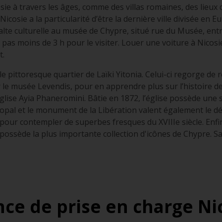
ie à travers les âges, comme des villas romaines, des lieux 
 Nicosie a la particularité d’être la dernière ville divisée en 
halte culturelle au musée de Chypre, situé rue du Musée, ent
pas moins de 3 h pour le visiter. Louer une voiture à Nicosi
t.
le pittoresque quartier de Laïki Yitonia. Celui-ci regorge de
le musée Levendis, pour en apprendre plus sur l’histoire de 
glise Ayia Phaneromini. Bâtie en 1872, l’église possède une 
scopal et le monument de la Libération valent également le dé
 pour contempler de superbes fresques du XVIIIe siècle. Enfi
possède la plus importante collection d'icônes de Chypre. Sa
ce de prise en charge Ni