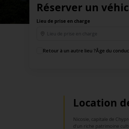
Réserver un véhic
des jours gratuits.*
Ajout gratuit du partenaire comme conducteur
additionnel
Lieu de prise en charge
Voyagez en toute sérénité, sans frais
supplémentaires.
* Voir conditions
Retour à un autre lieu ?
Âge du condu
Location d
Nicosie, capitale de Chypre
d’un riche patrimoine cult