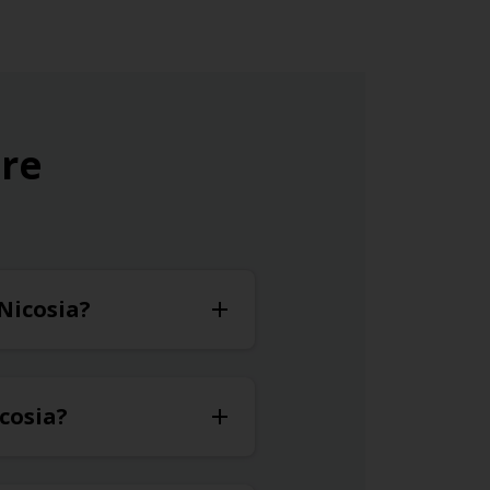
ure
 Nicosia?
icosia?