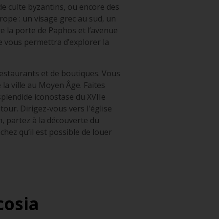
de culte byzantins, ou encore des
Europe : un visage grec au sud, un
re la porte de Paphos et l’avenue
e vous permettra d’explorer la
 restaurants et de boutiques. Vous
la ville au Moyen Âge. Faites
splendide iconostase du XVIIe
tour. Dirigez-vous vers l'église
n, partez à la découverte du
chez qu’il est possible de louer
cosia