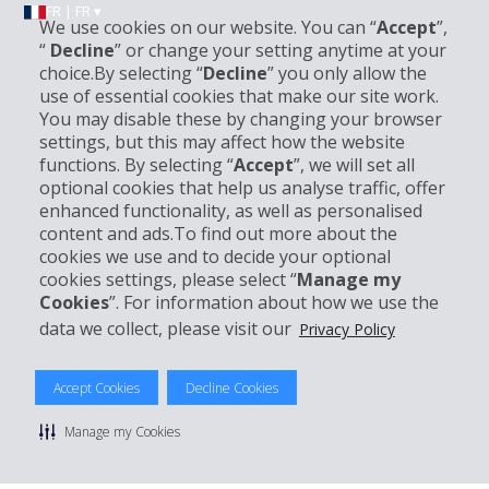
FR | FR ▾
We use cookies on our website. You can “
Accept
”,
“
Decline
” or change your setting anytime at your
choice.By selecting “
Decline
” you only allow the
Informations sur l'entreprise
use of essential cookies that make our site work.
You may disable these by changing your browser
settings, but this may affect how the website
Entreprise
functions. By selecting “
Accept
”, we will set all
optional cookies that help us analyse traffic, offer
Support client
enhanced functionality, as well as personalised
content and ads.To find out more about the
cookies we use and to decide your optional
Réserver avec Hertz
cookies settings, please select “
Manage my
Cookies
”. For information about how we use the
data we collect, please visit our
Privacy Policy
© 2026 The Hertz System, Inc.
Accept Cookies
Decline Cookies
Politique de confidentialité
|
Conditions d'utilisation du site
|
Conditions de location
|
Informations tarifaires
|
Plan du site
|
Manage my Cookies
Gérer mes cookies