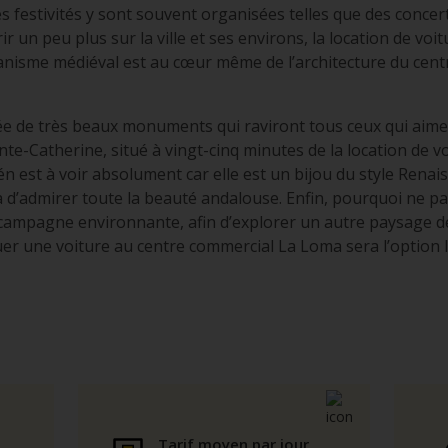
 des festivités y sont souvent organisées telles que des conc
ir un peu plus sur la ville et ses environs, la location de voi
banisme médiéval est au cœur même de l’architecture du cen
née de très beaux monuments qui raviront tous ceux qui aimen
nte-Catherine, situé à vingt-cinq minutes de la location de 
n est à voir absolument car elle est un bijou du style Renai
 d’admirer toute la beauté andalouse. Enfin, pourquoi ne p
la campagne environnante, afin d’explorer un autre paysage d
er une voiture au centre commercial La Loma sera l’option l
Tarif moyen par jour