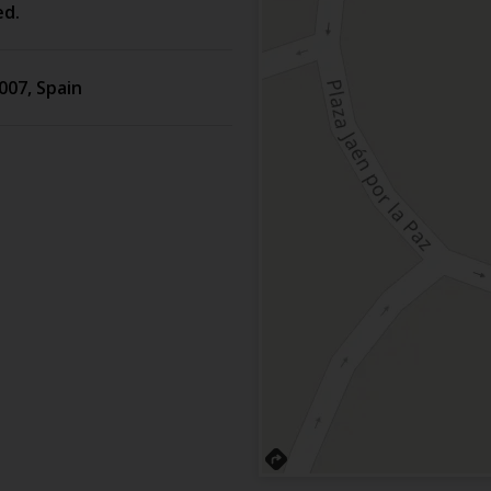
ed.
007
,
Spain