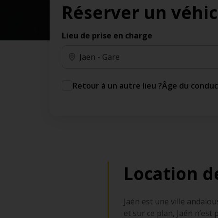
Réserver un véhic
des jours gratuits.*
Ajout gratuit du partenaire comme conducteur
additionnel
Lieu de prise en charge
Voyagez en toute sérénité, sans frais
supplémentaires.
* Voir conditions
Retour à un autre lieu ?
Âge du condu
Location de
Jaén est une ville andalo
et sur ce plan, Jaén n’est