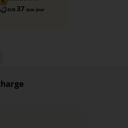
37
EUR
/par jour
 charge