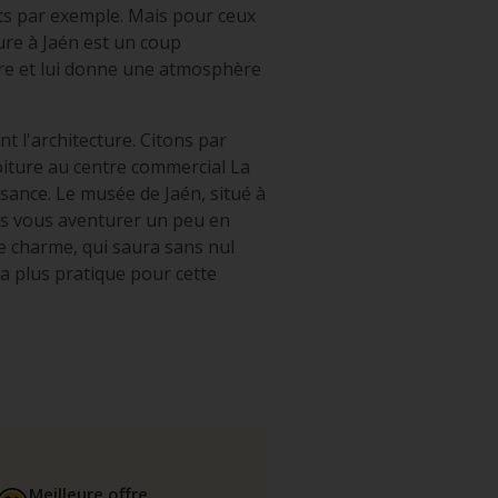
erts par exemple. Mais pour ceux
ture à Jaén est un coup
tre et lui donne une atmosphère
t l'architecture. Citons par
voiture au centre commercial La
ssance. Le musée de Jaén, situé à
as vous aventurer un peu en
e charme, qui saura sans nul
a plus pratique pour cette
Meilleure offre