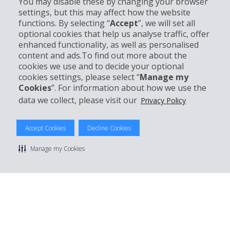
You may disable these by changing your browser
settings, but this may affect how the website
Entreprise
functions. By selecting “
Accept
”, we will set all
optional cookies that help us analyse traffic, offer
Support client
enhanced functionality, as well as personalised
content and ads.To find out more about the
cookies we use and to decide your optional
Réserver avec Hertz
cookies settings, please select “
Manage my
Cookies
”. For information about how we use the
data we collect, please visit our
Privacy Policy
© 2026 The Hertz System, Inc.
Accept Cookies
Decline Cookies
Politique de confidentialité
|
Conditions d'utilisation du site
|
Conditions de location
|
Informations tarifaires
|
Plan du site
|
Manage my Cookies
Gérer mes cookies