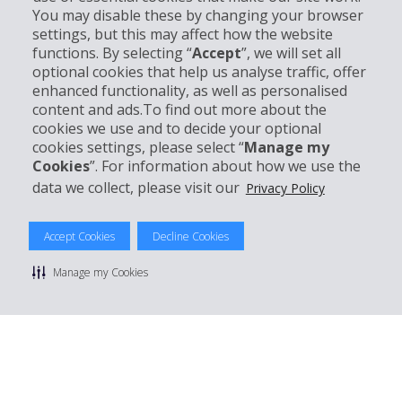
You may disable these by changing your browser
settings, but this may affect how the website
Entreprise
functions. By selecting “
Accept
”, we will set all
optional cookies that help us analyse traffic, offer
Support client
enhanced functionality, as well as personalised
content and ads.To find out more about the
cookies we use and to decide your optional
Réserver avec Hertz
cookies settings, please select “
Manage my
Cookies
”. For information about how we use the
data we collect, please visit our
Privacy Policy
© 2026 The Hertz System, Inc.
Accept Cookies
Decline Cookies
Politique de confidentialité
|
Conditions d'utilisation du site
|
Conditions de location
|
Informations tarifaires
|
Plan du site
|
Manage my Cookies
Gérer mes cookies