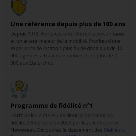
à l’intérieur, les mains sur le volant.
Les bus scolaires jaunes sont protégés par une loi qui
Une référence depuis plus de 100 ans
interdit strictement leur dépassement ou leur
croisement lorsqu’ils indiquent, par un voyant jaune,
Depuis 1918, Hertz est une référence de confiance
que les enfants sont en train de monter ou descendre.
et un acteur majeur de la mobilité. Profitez d’une
Soyez vigilent, notamment en sens inverse.
expérience de location plus fluide dans plus de 10
000 agences à travers le monde, dont plus de 2
Il est strictement interdit à Baltimore de jeter vos
300 aux États-Unis.
ordures par la fenêtre, d’utiliser votre téléphone en
conduisant, de transporter de l’alcool dans l’habitacle ou
de fumer au volant.
Programme de fidélité n°1
Hertz Gold+ a été élu meilleur programme de
fidélité d’Amérique en 2025 par les clients, selon
Newsweek. Découvrez le classement des
Meilleurs