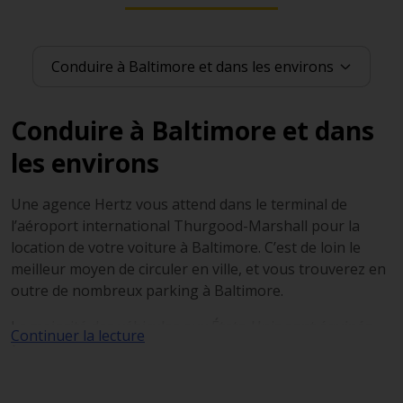
Conduire à Baltimore et dans
les environs
Une agence Hertz vous attend dans le terminal de
l’aéroport international Thurgood-Marshall pour la
location de votre voiture à Baltimore. C’est de loin le
meilleur moyen de circuler en ville, et vous trouverez en
outre de nombreux parking à Baltimore.
La majorité des véhicules aux États-Unis sont équipés
Continuer la lecture
d’une boite de vitesse automatique, et la conduite est
plus détendue et agréable qu’en Europe, notamment en
raison d’un réseau routier tracé à la règle, aux larges