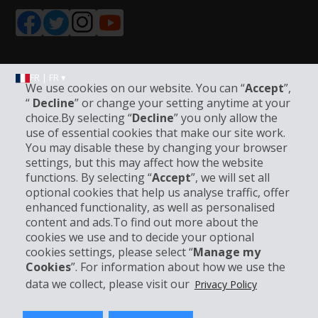
FR | FR ▾
We use cookies on our website. You can “
Accept
”,
“
Decline
” or change your setting anytime at your
choice.By selecting “
Decline
” you only allow the
Informations sur l'entreprise
use of essential cookies that make our site work.
You may disable these by changing your browser
settings, but this may affect how the website
Entreprise
functions. By selecting “
Accept
”, we will set all
optional cookies that help us analyse traffic, offer
Support client
enhanced functionality, as well as personalised
content and ads.To find out more about the
cookies we use and to decide your optional
Réserver avec Hertz
cookies settings, please select “
Manage my
Cookies
”. For information about how we use the
data we collect, please visit our
Privacy Policy
© 2026 The Hertz System, Inc.