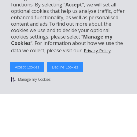
functions. By selecting “
Accept
”, we will set all
optional cookies that help us analyse traffic, offer
Support client
enhanced functionality, as well as personalised
content and ads.To find out more about the
cookies we use and to decide your optional
Réserver avec Hertz
cookies settings, please select “
Manage my
Cookies
”. For information about how we use the
data we collect, please visit our
Privacy Policy
© 2026 The Hertz System, Inc.
Accept Cookies
Decline Cookies
Politique de confidentialité
|
Conditions d'utilisation du site
|
Conditions de location
|
Informations tarifaires
|
Plan du site
|
Manage my Cookies
Gérer mes cookies