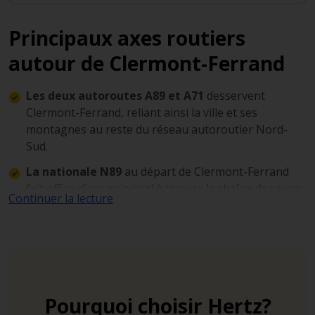
Principaux axes routiers
autour de Clermont-Ferrand
Les deux autoroutes A89 et A71
desservent
Clermont-Ferrand, reliant ainsi la ville et ses
montagnes au reste du réseau autoroutier Nord-
Sud.
La nationale N89
au départ de Clermont-Ferrand
fait office d’axe principal à travers la chaîne des puys
Continuer la lecture
et le parc national.
La départementale D766
relie le centre-ville à
l’aéroport Clermont-Ferrand Auvergne.
Pourquoi choisir Hertz?