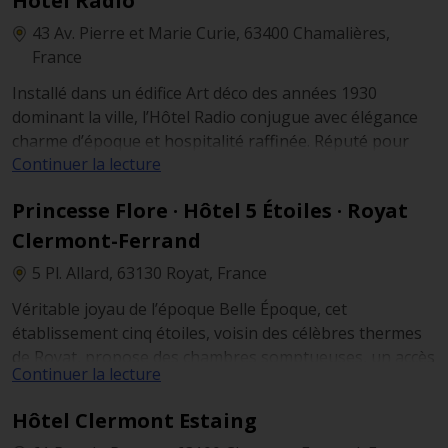
Hôtel Radio
43 Av. Pierre et Marie Curie, 63400 Chamalières,
France
Installé dans un édifice Art déco des années 1930
dominant la ville, l’Hôtel Radio conjugue avec élégance
charme d’époque et hospitalité raffinée. Réputé pour
Continuer la lecture
ses vues panoramiques et son restaurant
gastronomique, il séduit les amateurs d’esthétique et de
Princesse Flore · Hôtel 5 Étoiles · Royat
haute cuisine.
Clermont-Ferrand
5 Pl. Allard, 63130 Royat, France
Véritable joyau de l’époque Belle Époque, cet
établissement cinq étoiles, voisin des célèbres thermes
de Royat, propose des chambres somptueuses, un accès
Continuer la lecture
privilégié au spa, ainsi qu’un restaurant panoramique
niché sur le toit. Une adresse d’exception pour les
Hôtel Clermont Estaing
voyageurs en quête de quiétude, d’élégance