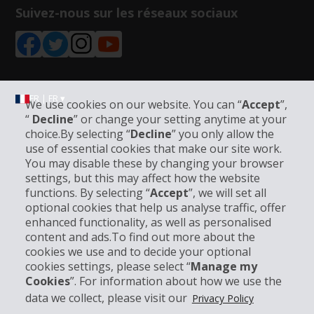
Suivez-nous sur les réseaux sociaux
FR | FR ▾
We use cookies on our website. You can “
Accept
”,
“
Decline
” or change your setting anytime at your
choice.By selecting “
Decline
” you only allow the
use of essential cookies that make our site work.
Informations sur l'entreprise
You may disable these by changing your browser
settings, but this may affect how the website
Entreprise
functions. By selecting “
Accept
”, we will set all
optional cookies that help us analyse traffic, offer
enhanced functionality, as well as personalised
Support client
content and ads.To find out more about the
cookies we use and to decide your optional
Réserver avec Hertz
cookies settings, please select “
Manage my
Cookies
”. For information about how we use the
data we collect, please visit our
Privacy Policy