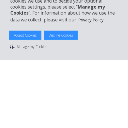
cookies we use and to decide your optional
Réserver avec Hertz
cookies settings, please select “
Manage my
Cookies
”. For information about how we use the
data we collect, please visit our
Privacy Policy
© 2026 The Hertz System, Inc.
Accept Cookies
Decline Cookies
Politique de confidentialité
|
Conditions d'utilisation du site
|
Conditions de location
|
Informations tarifaires
|
Plan du site
|
Manage my Cookies
Gérer mes cookies