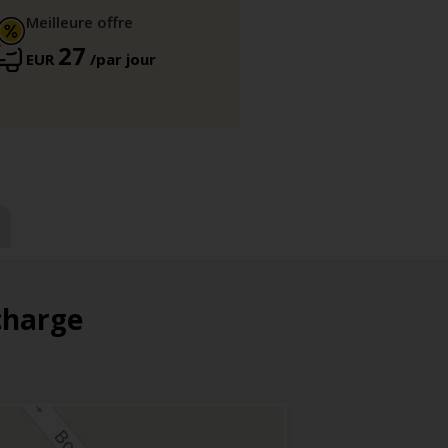
Meilleure offre
27
EUR
/par jour
 charge