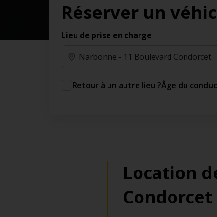
Réserver un véhic
des jours gratuits.*
Ajout gratuit du partenaire comme conducteur
additionnel
Lieu de prise en charge
Voyagez en toute sérénité, sans frais
supplémentaires.
* Voir conditions
Retour à un autre lieu ?
Âge du condu
Location d
Condorcet