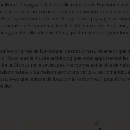
ellier et Perpignan, la belle ville romaine de Narbonne a pl
atrimoine culturel riche et compte de nombreux sites histori
rel incroyable, entourée des étangs et des paysages verdoya
s minutes des eaux chaudes de la Méditerranée. Pour finir, e
lus grandes villes du sud. Alors, qu'attendez vous pour lou
ur les origines de Narbonne, c'est tout naturellement que se
 d'Histoire et le musée archéologique vous apporteront les
belle. Si vous ne le saviez pas, Narbonne est la ville de na
aison natale, « La maison aux volets verts », les romantiq
iste. Avec une voiture de location à Narbonne, il peut être in
llier.