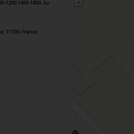
−
00-1200 1400-1800, Su
ne
,
11100
,
France