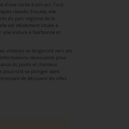
us d'une corde à son arc. Tout
ques classés. Ensuite, elle
nts du parc régional de la
lle est idéalement située à
er une voiture à Narbonne et
s visiteurs se dirigeront vers ses
 informations nécessaires pour
issance du poète et chanteur
ues pourront se plonger dans
téressant de découvrir les villes