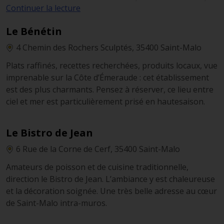
Continuer la lecture
: sur les remparts même. Réservez une table en terrasse
en fin de journée et profitez du spectacle offert par le
Le Bénétin
coucher de soleil avant de ravir vos papilles.
4 Chemin des Rochers Sculptés, 35400 Saint-Malo
Plats raffinés, recettes recherchées, produits locaux, vue
imprenable sur la Côte d’Émeraude : cet établissement
est des plus charmants. Pensez à réserver, ce lieu entre
ciel et mer est particulièrement prisé en hautesaison.
Le Bistro de Jean
6 Rue de la Corne de Cerf, 35400 Saint-Malo
Amateurs de poisson et de cuisine traditionnelle,
direction le Bistro de Jean. L’ambiance y est chaleureuse
et la décoration soignée. Une très belle adresse au cœur
de Saint-Malo intra-muros.