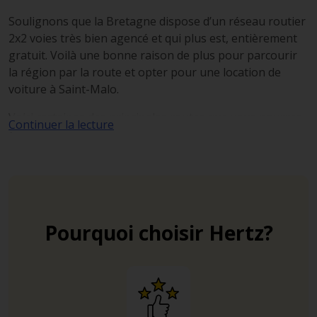
Soulignons que la Bretagne dispose d’un réseau routier
2x2 voies très bien agencé et qui plus est, entièrement
gratuit. Voilà une bonne raison de plus pour parcourir
la région par la route et opter pour une location de
voiture à Saint-Malo.
Voici certaines des principales routes que vous pourrez
Continuer la lecture
emprunter :
D137 :
relie Rennes à Saint-Malo en 1h00.
A11/A81
: relient Paris à Saint-Malo (via Le Mans et
Rennes).
Pourquoi choisir Hertz?
A13/A84
: relient Paris à Saint-Malo (via Caen).
D137 :
pour se déplacer du Nord au Sud dans
l’agglomération.
D126 :
pour traverser de l’Ouest à l’Est dans
l’agglomération.