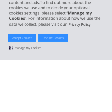
content and ads.To find out more about the
cookies we use and to decide your optional
Réserver avec Hertz
cookies settings, please select “
Manage my
Cookies
”. For information about how we use the
data we collect, please visit our
Privacy Policy
© 2026 The Hertz System, Inc.
Accept Cookies
Decline Cookies
Politique de confidentialité
|
Conditions d'utilisation du site
|
Conditions de location
|
Informations tarifaires
|
Plan du site
|
Manage my Cookies
Gérer mes cookies