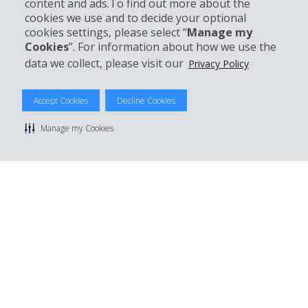
content and ads.To find out more about the
cookies we use and to decide your optional
cookies settings, please select “
Manage my
Réserver avec Hertz
Cookies
”. For information about how we use the
data we collect, please visit our
Privacy Policy
Accept Cookies
Decline Cookies
© 2026 The Hertz System, Inc.
Politique de confidentialité
|
Conditions d'utilisation du site
|
Manage my Cookies
Conditions de location
|
Informations tarifaires
|
Plan du site
|
Gérer mes cookies