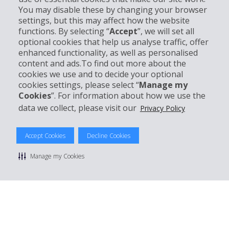
You may disable these by changing your browser
settings, but this may affect how the website
Entreprise
functions. By selecting “
Accept
”, we will set all
optional cookies that help us analyse traffic, offer
enhanced functionality, as well as personalised
Support client
content and ads.To find out more about the
cookies we use and to decide your optional
Réserver avec Hertz
cookies settings, please select “
Manage my
Cookies
”. For information about how we use the
data we collect, please visit our
Privacy Policy
© 2026 The Hertz System, Inc.
Accept Cookies
Decline Cookies
Politique de confidentialité
|
Conditions d'utilisation du site
|
Conditions de location
|
Informations tarifaires
|
Plan du site
|
Manage my Cookies
Gérer mes cookies