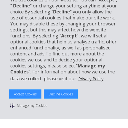
“
Decline
” or change your setting anytime at your
choice.By selecting “
Decline
” you only allow the
Informations sur l'entreprise
use of essential cookies that make our site work.
You may disable these by changing your browser
settings, but this may affect how the website
Entreprise
functions. By selecting “
Accept
”, we will set all
optional cookies that help us analyse traffic, offer
Support client
enhanced functionality, as well as personalised
content and ads.To find out more about the
cookies we use and to decide your optional
Réserver avec Hertz
cookies settings, please select “
Manage my
Cookies
”. For information about how we use the
data we collect, please visit our
Privacy Policy
© 2026 The Hertz System, Inc.
Accept Cookies
Decline Cookies
Politique de confidentialité
|
Conditions d'utilisation du site
|
Conditions de location
|
Informations tarifaires
|
Plan du site
|
Manage my Cookies
Gérer mes cookies