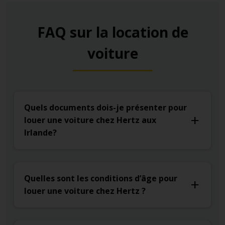
exprimés en km/heure.
FAQ sur la location de
Concernant les limitations, la vitesse maximale sur les
autoroutes est de 120km/h, de 100 km/h sur les routes
voiture
nationales, de 80 km/h sur les départementales et enfin
en ville, la vitesse maximale autorisée est de 50 km/h.
Aux intersections, les panneaux qui indiquent « Yield »
sont l’équivalent de notre panneau « Cédez le passage ».
Quels documents dois-je présenter pour
louer une voiture chez Hertz aux
Irlande?
Quelles sont les conditions d’âge pour
louer une voiture chez Hertz ?