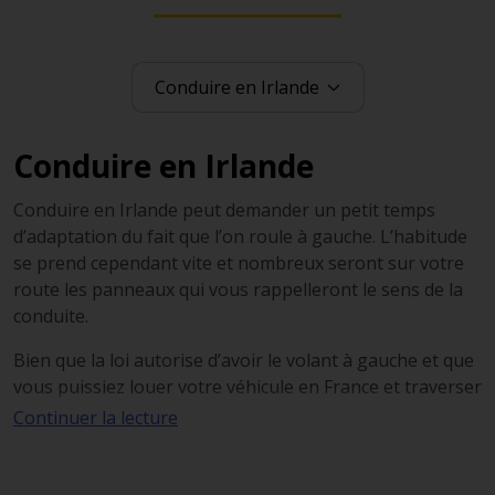
Conduire en Irlande
Conduire en Irlande peut demander un petit temps
d’adaptation du fait que l’on roule à gauche. L’habitude
se prend cependant vite et nombreux seront sur votre
route les panneaux qui vous rappelleront le sens de la
conduite.
Bien que la loi autorise d’avoir le volant à gauche et que
vous puissiez louer votre véhicule en France et traverser
la manche en ferry avec votre voiture, nous vous
Continuer la lecture
conseillons de louer une voiture sur place. En effet, les
routes et facilités Irlandaises ne sont pas conçues pour
les voitures disposant d’un volant du côté gauche.