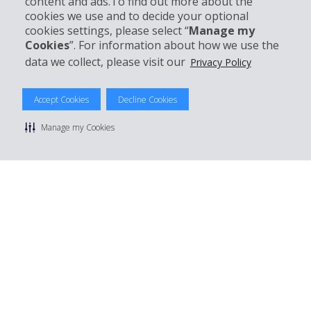
content and ads.To find out more about the
Entreprise
cookies we use and to decide your optional
cookies settings, please select “
Manage my
Support client
Cookies
”. For information about how we use the
data we collect, please visit our
Privacy Policy
Réserver avec Hertz
Accept Cookies
Decline Cookies
Manage my Cookies
© 2026 The Hertz System, Inc.
Politique de confidentialité
|
Conditions d'utilisation du site
|
Conditions de location
|
Informations tarifaires
|
Plan du site
|
Gérer mes cookies