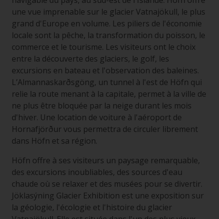
navigable du pays, au sud-est de l'Islande. Höfn offre
une vue imprenable sur le glacier Vatnajökull, le plus
grand d'Europe en volume. Les piliers de l'économie
locale sont la pêche, la transformation du poisson, le
commerce et le tourisme. Les visiteurs ont le choix
entre la découverte des glaciers, le golf, les
excursions en bateau et l'observation des baleines.
L’Almannaskarðsgöng, un tunnel à l'est de Höfn qui
relie la route menant à la capitale, permet à la ville de
ne plus être bloquée par la neige durant les mois
d'hiver. Une location de voiture à l'aéroport de
Hornafjörður vous permettra de circuler librement
dans Höfn et sa région.
Höfn offre à ses visiteurs un paysage remarquable,
des excursions inoubliables, des sources d'eau
chaude où se relaxer et des musées pour se divertir.
Jöklasýning Glacier Exhibition est une exposition sur
la géologie, l'écologie et l'histoire du glacier