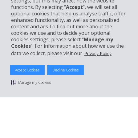
settings, but this may affect how the website
functions. By selecting “
Accept
”, we will set all
Entreprise
optional cookies that help us analyse traffic, offer
enhanced functionality, as well as personalised
Support client
content and ads.To find out more about the
cookies we use and to decide your optional
cookies settings, please select “
Manage my
Réserver avec Hertz
Cookies
”. For information about how we use the
data we collect, please visit our
Privacy Policy
Accept Cookies
Decline Cookies
© 2026 The Hertz System, Inc.
Politique de confidentialité
|
Conditions d'utilisation du site
|
Manage my Cookies
Conditions de location
|
Informations tarifaires
|
Plan du site
|
Gérer mes cookies