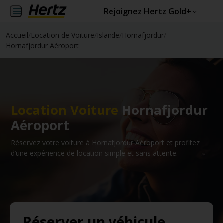
Rejoignez Hertz Gold+
Accueil
/
Location de Voiture
/
Islande
/
Hornafjordur
/
Hornafjordur Aéroport
Location Voiture
Hornafjordur
Aéroport
Réservez votre voiture à Hornafjordur Aéroport et profitez
d’une expérience de location simple et sans attente.
Réserver un véhicule