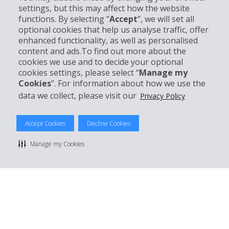
settings, but this may affect how the website
Entreprise
functions. By selecting “
Accept
”, we will set all
optional cookies that help us analyse traffic, offer
Support client
enhanced functionality, as well as personalised
content and ads.To find out more about the
cookies we use and to decide your optional
Réserver avec Hertz
cookies settings, please select “
Manage my
Cookies
”. For information about how we use the
data we collect, please visit our
Privacy Policy
© 2026 The Hertz System, Inc.
Accept Cookies
Decline Cookies
Politique de confidentialité
|
Conditions d'utilisation du site
|
Conditions de location
|
Informations tarifaires
|
Plan du site
|
Manage my Cookies
Gérer mes cookies