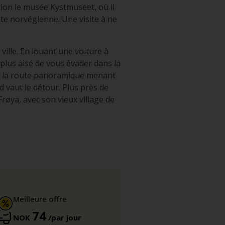
ction le musée Kystmuseet, où il
ôte norvégienne. Une visite à ne
 ville. En louant une voiture à
si plus aisé de vous évader dans la
er la route panoramique menant
d vaut le détour. Plus près de
røya, avec son vieux village de
Meilleure offre
74
NOK
/par jour