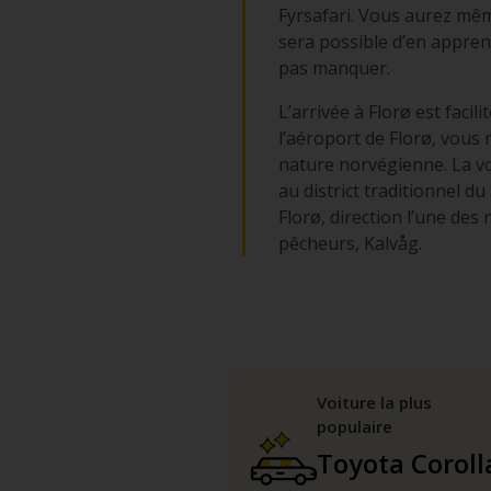
Fyrsafari. Vous aurez même
sera possible d’en appren
pas manquer.
L’arrivée à Florø est facil
l’aéroport de Florø, vous r
nature norvégienne. La v
au district traditionnel d
Florø, direction l’une de
pêcheurs, Kalvåg.
Voiture la plus
populaire
Toyota Coroll