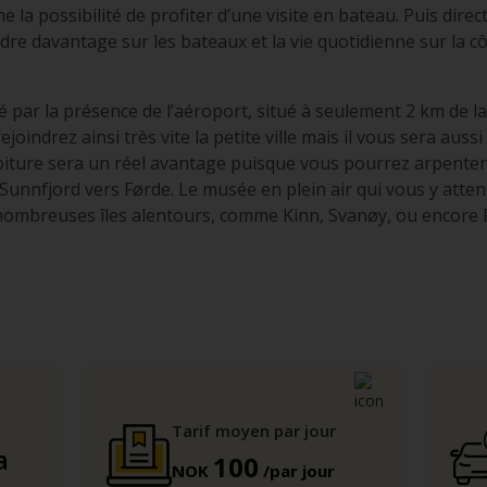
 la possibilité de profiter d’une visite en bateau. Puis dire
dre davantage sur les bateaux et la vie quotidienne sur la c
ité par la présence de l’aéroport, situé à seulement 2 km de la
ejoindrez ainsi très vite la petite ville mais il vous sera aus
oiture sera un réel avantage puisque vous pourrez arpent
u Sunnfjord vers Førde. Le musée en plein air qui vous y atten
s nombreuses îles alentours, comme Kinn, Svanøy, ou encore F
Tarif moyen par jour
a
100
NOK
/par jour