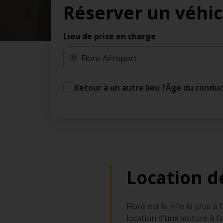
Réserver un véhic
des jours gratuits.*
Ajout gratuit du partenaire comme conducteur
additionnel
Lieu de prise en charge
Voyagez en toute sérénité, sans frais
supplémentaires.
* Voir conditions
Retour à un autre lieu ?
Âge du condu
Location d
Florø est la ville la plus 
location d’une voiture à 