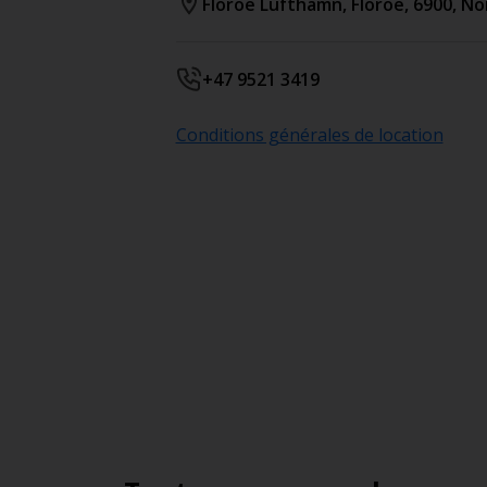
Floroe Lufthamn
,
Floroe
,
6900
,
No
+47 9521 3419
Conditions générales de location