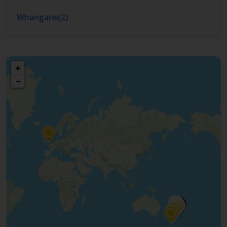
Whangarei
(
2
)
+
−