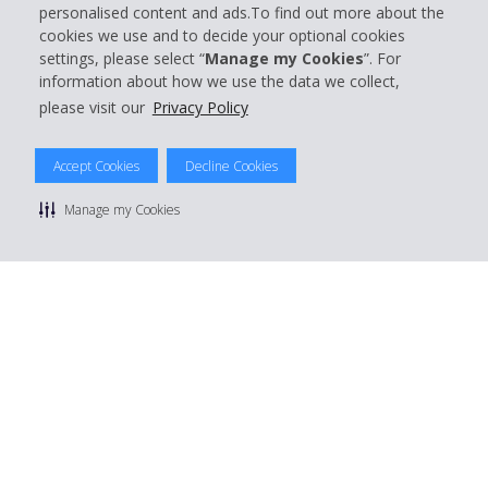
Support client
personalised content and ads.To find out more about the
cookies we use and to decide your optional cookies
settings, please select “
Manage my Cookies
”. For
Réserver avec Hertz
information about how we use the data we collect,
please visit our
Privacy Policy
Accept Cookies
Decline Cookies
© 2026 The Hertz System, Inc.
Politique de confidentialité
|
Conditions d'utilisation du site
|
Manage my Cookies
Conditions de location
|
Informations tarifaires
|
Plan du site
|
Gérer mes cookies