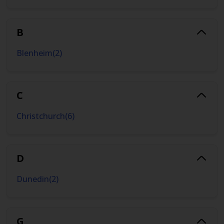
B
Blenheim
(
2
)
C
Christchurch
(
6
)
D
Dunedin
(
2
)
G