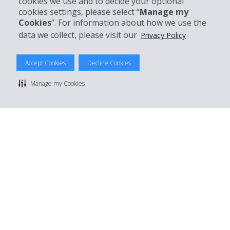
cookies we use and to decide your optional
Réserver avec Hertz
cookies settings, please select “
Manage my
Cookies
”. For information about how we use the
data we collect, please visit our
Privacy Policy
© 2026 The Hertz System, Inc.
Accept Cookies
Decline Cookies
Politique de confidentialité
|
Conditions d'utilisation du site
|
Conditions de location
|
Informations tarifaires
|
Plan du site
|
Manage my Cookies
Gérer mes cookies