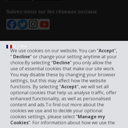
Suivez-nous sur les réseaux sociaux
FR | FR ▾
We use cookies on our website. You can “
Accept
”,
“
Decline
” or change your setting anytime at your
choice.By selecting “
Decline
” you only allow the
Informations sur l'entreprise
use of essential cookies that make our site work.
You may disable these by changing your browser
settings, but this may affect how the website
Entreprise
functions. By selecting “
Accept
”, we will set all
optional cookies that help us analyse traffic, offer
Support client
enhanced functionality, as well as personalised
content and ads.To find out more about the
cookies we use and to decide your optional
Réserver avec Hertz
cookies settings, please select “
Manage my
Cookies
”. For information about how we use the