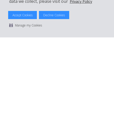
data we collect, please visit our
Privacy Policy
© 2026 The Hertz System, Inc.
Accept Cookies
Decline Cookies
Politique de confidentialité
|
Conditions d'utilisation du site
|
Conditions de location
|
Informations tarifaires
|
Plan du site
|
Manage my Cookies
Gérer mes cookies