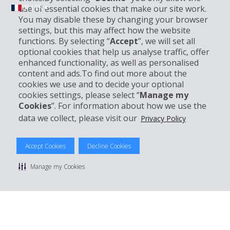
FR | FR ▾
use of essential cookies that make our site work.
You may disable these by changing your browser
settings, but this may affect how the website
functions. By selecting “
Accept
”, we will set all
Informations sur l'entreprise
optional cookies that help us analyse traffic, offer
enhanced functionality, as well as personalised
Entreprise
content and ads.To find out more about the
cookies we use and to decide your optional
cookies settings, please select “
Manage my
Support client
Cookies
”. For information about how we use the
data we collect, please visit our
Privacy Policy
Réserver avec Hertz
Accept Cookies
Decline Cookies
Manage my Cookies
© 2026 The Hertz System, Inc.
Politique de confidentialité
|
Conditions d'utilisation du site
|
Conditions de location
|
Informations tarifaires
|
Plan du site
|
Gérer mes cookies