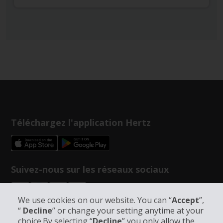
Téléchargez l'application Hertz
Suivez-nous sur les réseaux sociaux
We use cookies on our website. You can “
Accept
”,
“
Decline
” or change your setting anytime at your
choice.By selecting “
Decline
” you only allow the