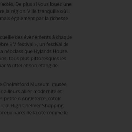
d’accès. De plus si vous louez une
la région. Ville tranquille où il
s mais également par la richesse
 accueille des évènements à chaque
re « V festival », un festival de
illa néoclassique Hylands House.
ins, tous plus pittoresques les
par Writtel et son étang de
oigne Chelmsford Museum, musée
r ailleurs allier modernité et
us petite d'Angleterre, côtoie
rcial High Chelmer Shopping
breux parcs de la cité comme le