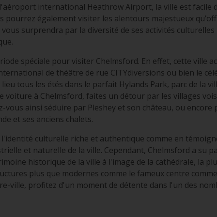
'aéroport international Heathrow Airport, la ville est facile 
 pourrez également visiter les alentours majestueux qu’offre 
 vous surprendra par la diversité de ses activités culturelle
que.
ériode spéciale pour visiter Chelmsford. En effet, cette ville
nternational de théâtre de rue CITYdiversions ou bien le célèb
lieu tous les étés dans le parfait Hylands Park, parc de la v
 voiture à Chelmsford, faites un détour par les villages vois
ez-vous ainsi séduire par Pleshey et son château, ou encore 
de et ses anciens chalets.
à l'identité culturelle riche et authentique comme en tém
strielle et naturelle de la ville. Cependant, Chelmsford a su pa
imoine historique de la ville à l'image de la cathédrale, la pl
tructures plus que modernes comme le fameux centre comme
re-ville, profitez d'un moment de détente dans l'un des nom