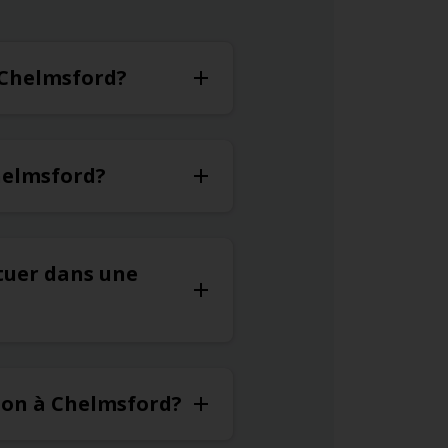
à Chelmsford?
Chelmsford?
ituer dans une
tion à Chelmsford?