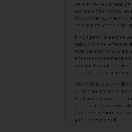
de minute, seulement, de l
voiture à Chelmsford, vous
fait bon vivre, Chelmsford
de son patrimoine histori
ll n'y a pas vraiment de p
saison comme le festival i
musique rock et pop qui a 
Pour ceux qui ont loué une
uns que les autres. Laiss
canard, son église norman
Chelmsford est une ville 
qui retrace l'histoire indu
tradition. L'important patr
effectivement des infras
Centre. En dehors du cent
jardin de Hyde Hall.