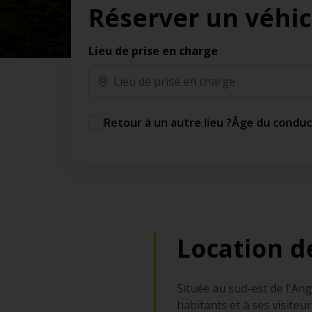
Réserver un véhic
des jours gratuits.*
Ajout gratuit du partenaire comme conducteur
additionnel
Lieu de prise en charge
Voyagez en toute sérénité, sans frais
supplémentaires.
* Voir conditions
Retour à un autre lieu ?
Âge du condu
Location d
Située au sud-est de l'Ang
habitants et à ses visiteur