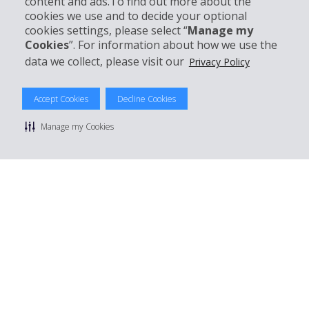
content and ads.To find out more about the
cookies we use and to decide your optional
Réserver avec Hertz
cookies settings, please select “
Manage my
Cookies
”. For information about how we use the
data we collect, please visit our
Privacy Policy
© 2026 The Hertz System, Inc.
Accept Cookies
Decline Cookies
Politique de confidentialité
|
Conditions d'utilisation du site
|
Conditions de location
|
Informations tarifaires
|
Plan du site
|
Manage my Cookies
Gérer mes cookies