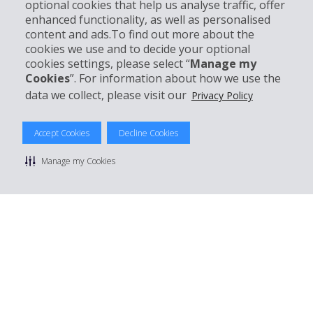
optional cookies that help us analyse traffic, offer
enhanced functionality, as well as personalised
Support client
content and ads.To find out more about the
cookies we use and to decide your optional
cookies settings, please select “
Manage my
Réserver avec Hertz
Cookies
”. For information about how we use the
data we collect, please visit our
Privacy Policy
Accept Cookies
Decline Cookies
© 2026 The Hertz System, Inc.
Politique de confidentialité
|
Conditions d'utilisation du site
|
Manage my Cookies
Conditions de location
|
Informations tarifaires
|
Plan du site
|
Gérer mes cookies