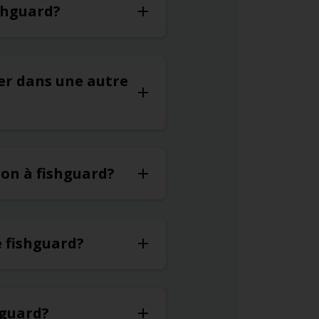
ishguard?
uer dans une autre
ion à fishguard?
e fishguard?
hguard?