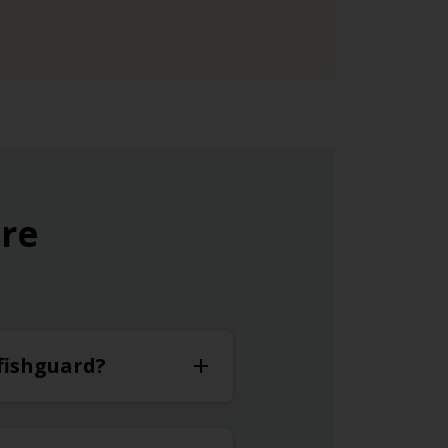
ure
 fishguard?