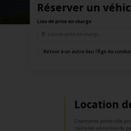
Réserver un véhic
des jours gratuits.*
Ajout gratuit du partenaire comme conducteur
additionnel
Lieu de prise en charge
Voyagez en toute sérénité, sans frais
supplémentaires.
* Voir conditions
Retour à un autre lieu ?
Âge du condu
Location d
Charmante petite ville por
ravira les amoureux de pa