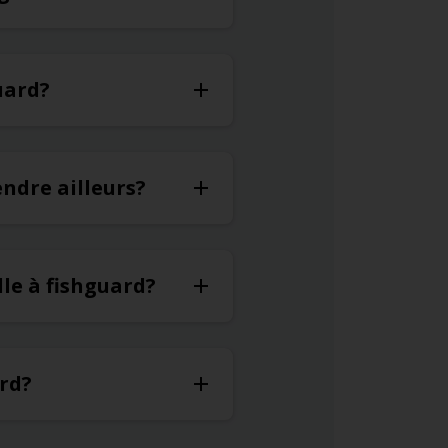
uard?
endre ailleurs?
le à fishguard?
ard?