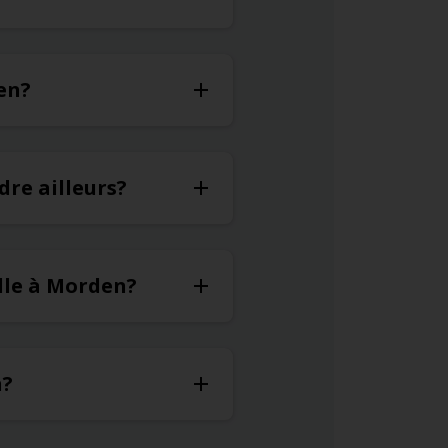
en?
dre ailleurs?
lle à Morden?
n?