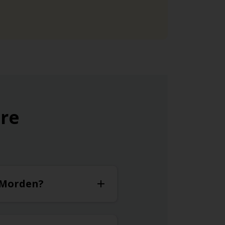
ure
à Morden?