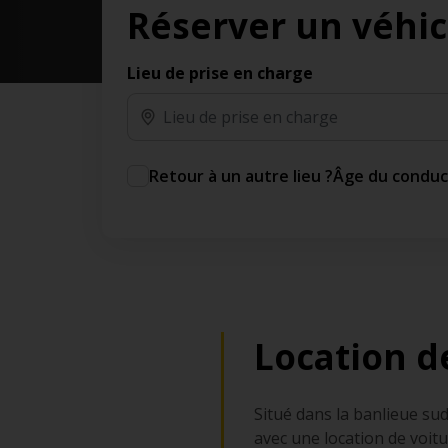
Réserver un véhic
des jours gratuits.*
Ajout gratuit du partenaire comme conducteur
additionnel
Lieu de prise en charge
Voyagez en toute sérénité, sans frais
supplémentaires.
* Voir conditions
Retour à un autre lieu ?
Âge du condu
Location d
Situé dans la banlieue su
avec une location de voit