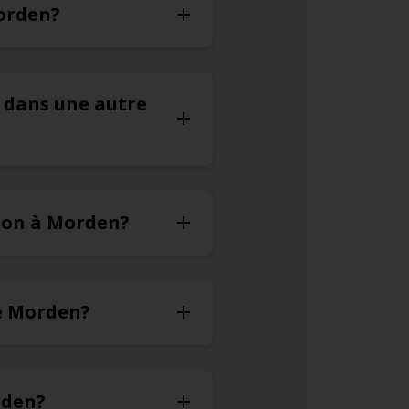
Morden?
r dans une autre
tion à Morden?
de Morden?
rden?