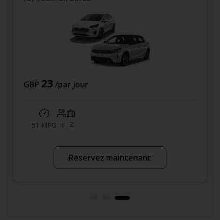
23
GBP
/par jour
GB
2
51 MPG
4
4
Réservez maintenant