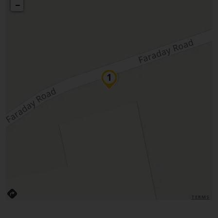
−
TERMS