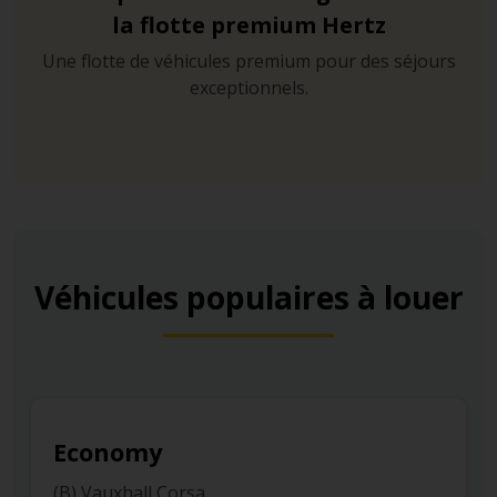
la flotte premium Hertz
Une flotte de véhicules premium pour des séjours
exceptionnels.
Véhicules populaires à louer
Economy
C
(B) Vauxhall Corsa
(C)