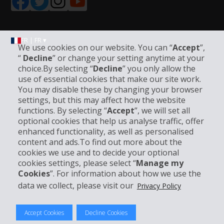
FR | FR ▾
We use cookies on our website. You can “
Accept
”,
“
Decline
” or change your setting anytime at your
choice.By selecting “
Decline
” you only allow the
Informations sur l'entreprise
use of essential cookies that make our site work.
You may disable these by changing your browser
settings, but this may affect how the website
Entreprise
functions. By selecting “
Accept
”, we will set all
optional cookies that help us analyse traffic, offer
Support client
enhanced functionality, as well as personalised
content and ads.To find out more about the
cookies we use and to decide your optional
Réserver avec Hertz
cookies settings, please select “
Manage my
Cookies
”. For information about how we use the
data we collect, please visit our
Privacy Policy
© 2026 The Hertz System, Inc.
Accept Cookies
Decline Cookies
Politique de confidentialité
|
Conditions d'utilisation du site
|