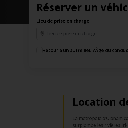
Réserver un véhic
des jours gratuits.*
Ajout gratuit du partenaire comme conducteur
additionnel
Lieu de prise en charge
Voyagez en toute sérénité, sans frais
supplémentaires.
* Voir conditions
Retour à un autre lieu ?
Âge du condu
Location d
La métropole d’Oldham comp
surplombe les rivières Irk