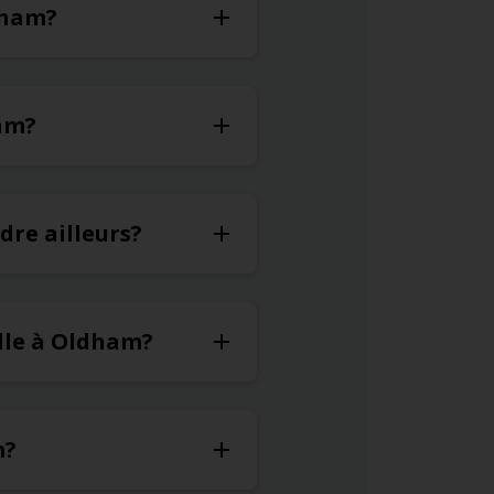
ldham?
ham?
dre ailleurs?
lle à Oldham?
m?