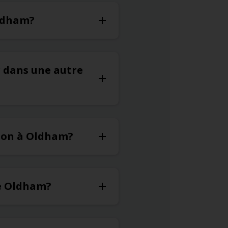
Oldham?
r dans une autre
tion à Oldham?
de Oldham?