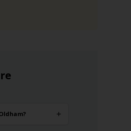
ure
à Oldham?