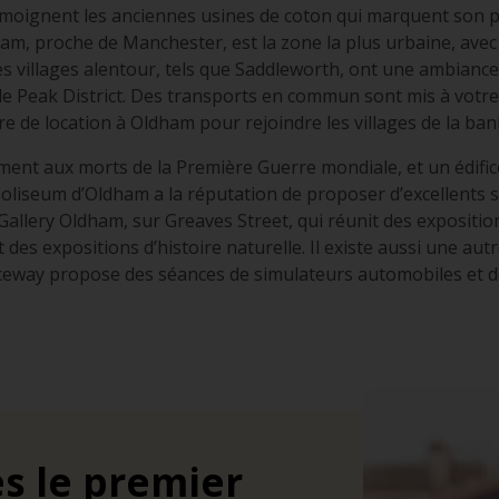
émoignent les anciennes usines de coton qui marquent son pay
ham, proche de Manchester, est la zone la plus urbaine, avec
s villages alentour, tels que Saddleworth, ont une ambiance 
de Peak District. Des transports en commun sont mis à votr
de location à Oldham pour rejoindre les villages de la banl
nt aux morts de la Première Guerre mondiale, et un édifice r
Coliseum d’Oldham a la réputation de proposer d’excellents s
 Gallery Oldham, sur Greaves Street, qui réunit des exposition
t des expositions d’histoire naturelle. Il existe aussi une autr
ceway propose des séances de simulateurs automobiles et d
s le premier