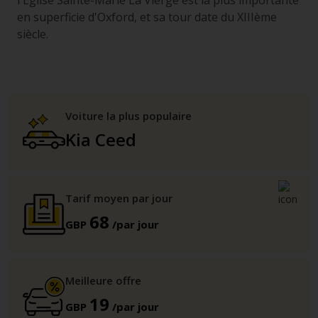
l'Eglise Sainte-Marie La Vierge est la plus importante
en superficie d'Oxford, et sa tour date du XIIIème
siècle.
Voiture la plus populaire
Kia Ceed
Tarif moyen par jour
68
GBP
/par jour
Meilleure offre
19
GBP
/par jour