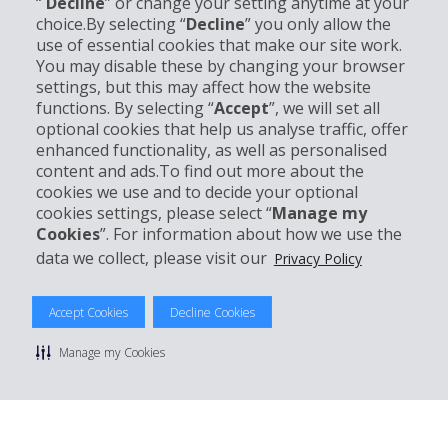
“
Decline
” or change your setting anytime at your
choice.By selecting “
Decline
” you only allow the
use of essential cookies that make our site work.
Informations sur l'entreprise
You may disable these by changing your browser
settings, but this may affect how the website
functions. By selecting “
Accept
”, we will set all
Entreprise
optional cookies that help us analyse traffic, offer
enhanced functionality, as well as personalised
Support client
content and ads.To find out more about the
cookies we use and to decide your optional
cookies settings, please select “
Manage my
Réserver avec Hertz
Cookies
”. For information about how we use the
data we collect, please visit our
Privacy Policy
Accept Cookies
Decline Cookies
© 2026 The Hertz System, Inc.
Politique de confidentialité
|
Conditions d'utilisation du site
|
Manage my Cookies
Conditions de location
|
Informations tarifaires
|
Plan du site
|
Gérer mes cookies