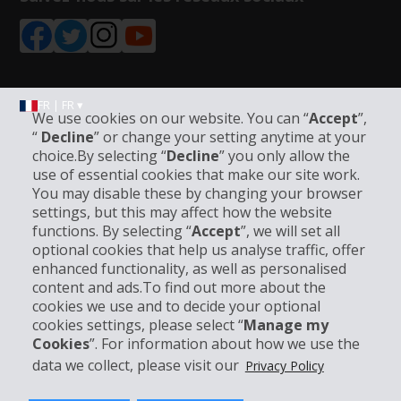
FR | FR ▾
We use cookies on our website. You can “
Accept
”,
“
Decline
” or change your setting anytime at your
choice.By selecting “
Decline
” you only allow the
Informations sur l'entreprise
use of essential cookies that make our site work.
You may disable these by changing your browser
settings, but this may affect how the website
Entreprise
functions. By selecting “
Accept
”, we will set all
optional cookies that help us analyse traffic, offer
Support client
enhanced functionality, as well as personalised
content and ads.To find out more about the
cookies we use and to decide your optional
Réserver avec Hertz
cookies settings, please select “
Manage my
Cookies
”. For information about how we use the
data we collect, please visit our
Privacy Policy