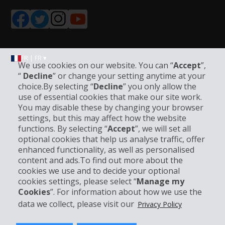
FR | FR ▾
We use cookies on our website. You can “
Accept
”,
“
Decline
” or change your setting anytime at your
choice.By selecting “
Decline
” you only allow the
Informations sur l'entreprise
use of essential cookies that make our site work.
You may disable these by changing your browser
settings, but this may affect how the website
Entreprise
functions. By selecting “
Accept
”, we will set all
optional cookies that help us analyse traffic, offer
Support client
enhanced functionality, as well as personalised
content and ads.To find out more about the
cookies we use and to decide your optional
Réserver avec Hertz
cookies settings, please select “
Manage my
Cookies
”. For information about how we use the
data we collect, please visit our
Privacy Policy