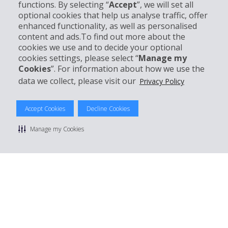
functions. By selecting “
Accept
”, we will set all
optional cookies that help us analyse traffic, offer
enhanced functionality, as well as personalised
Support client
content and ads.To find out more about the
cookies we use and to decide your optional
Réserver avec Hertz
cookies settings, please select “
Manage my
Cookies
”. For information about how we use the
data we collect, please visit our
Privacy Policy
© 2026 The Hertz System, Inc.
Accept Cookies
Decline Cookies
Politique de confidentialité
|
Conditions d'utilisation du site
|
Conditions de location
|
Informations tarifaires
|
Plan du site
|
Manage my Cookies
Gérer mes cookies