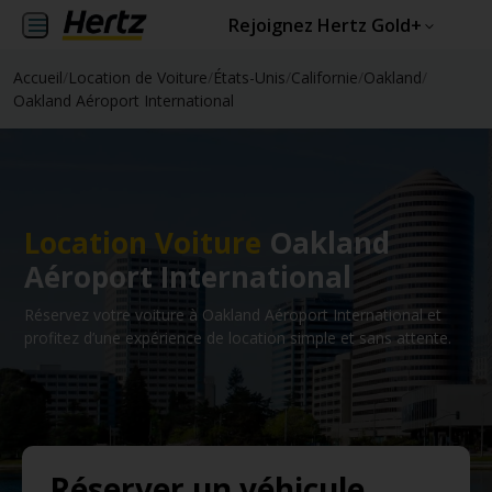
Rejoignez Hertz Gold+
Accueil
/
Location de Voiture
/
États-Unis
/
Californie
/
Oakland
/
Oakland Aéroport International
Location Voiture
Oakland
Aéroport International
Réservez votre voiture à Oakland Aéroport International et
profitez d’une expérience de location simple et sans attente.
Réserver un véhicule