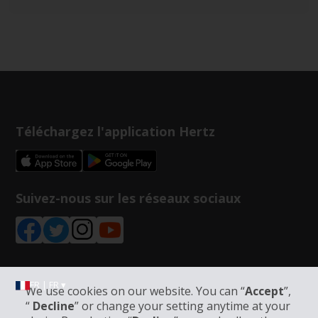
Téléchargez l'application Hertz
Suivez-nous sur les réseaux sociaux
FR | FR ▾
We use cookies on our website. You can “
Accept
”,
“
Decline
” or change your setting anytime at your