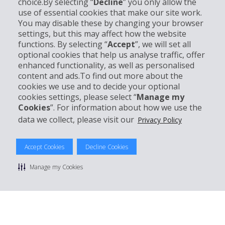
choice.By selecting “
Decline
” you only allow the
use of essential cookies that make our site work.
Informations sur l'entreprise
You may disable these by changing your browser
settings, but this may affect how the website
Entreprise
functions. By selecting “
Accept
”, we will set all
optional cookies that help us analyse traffic, offer
enhanced functionality, as well as personalised
Support client
content and ads.To find out more about the
cookies we use and to decide your optional
Réserver avec Hertz
cookies settings, please select “
Manage my
Cookies
”. For information about how we use the
data we collect, please visit our
Privacy Policy
© 2026 The Hertz System, Inc.
Accept Cookies
Decline Cookies
Politique de confidentialité
|
Conditions d'utilisation du site
|
Conditions de location
|
Informations tarifaires
|
Plan du site
|
Manage my Cookies
Gérer mes cookies