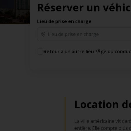
Réserver un véhic
des jours gratuits.*
Ajout gratuit du partenaire comme conducteur
additionnel
Lieu de prise en charge
Voyagez en toute sérénité, sans frais
supplémentaires.
* Voir conditions
Retour à un autre lieu ?
Âge du condu
Location d
La ville américaine vit da
entière. Elle compte plus d