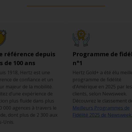
ême si le compteur de vitesse est également gradué en miles 
on d’unité. Les limitations de vitesse sont différentes des lim
État de Californie fixe les limitations de vitesse suivantes :
h (65 mph) ou 112 km/h (70 mph) suivant les zones,
 km/h (55 mph),
mph) ou 40 km/h (25 mph) dans des zones spécifiques comme à
e référence depuis
Programme de fidél
s de 100 ans
n°1
is 1918, Hertz est une
Hertz Gold+ a été élu meill
rence de confiance et un
programme de fidélité
ur majeur de la mobilité.
d’Amérique en 2025 par les
itez d’une expérience de
clients, selon Newsweek.
tion plus fluide dans plus
Découvrez le classement d
0 000 agences à travers le
Meilleurs Programmes de
e, dont plus de 2 300 aux
Fidélité 2025 de Newsweek
s-Unis.