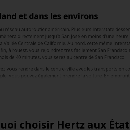
and et dans les environs
au réseau autoroutier américain. Plusieurs Interstate desserve
mmènera directement jusqu’à San José en moins d’une heure. A
 Vallée Centrale de Californie. Au nord, cette même Interstat
fin, à l’ouest, vous rejoindrez très facilement San Francisco
mois de 40 minutes, vous serez au centre de San Francisco.
z vous rendre dans le centre-ville avec les transports en co
e. Vous pouvez également prendre la voiture. En empruntant
tats-Unis
llé de rouler à Oakland durant les heures de pointe. Comme d
t si vous conduisez dans le centre-ville car la ville possède
uoi choisir Hertz aux État
ns de vitesse sont exprimées en miles par heure, ce qui représ