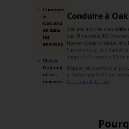
Conduire
Conduire à Oakl
à
Oakland
Oakland est très bien reliée 
et dans
sud, l’Interstate 880 vous e
les
Hayward puis continue vers la
environs
Sacramento
et San Rafael. En
supporte l’Interstate 80. En 
Visiter
Oakland
Depuis l’aéroport, vous pouve
et ses
automatique BART par exempl
environs
Continuer la lecture
minutes.
Conduire aux É
Il est généralement déconsei
est très chargé. Soyez pruden
Pourq
Aux États-Unis, les limitatio