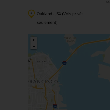
s
Oakland - JSX (Vols privés
seulement)
+
−