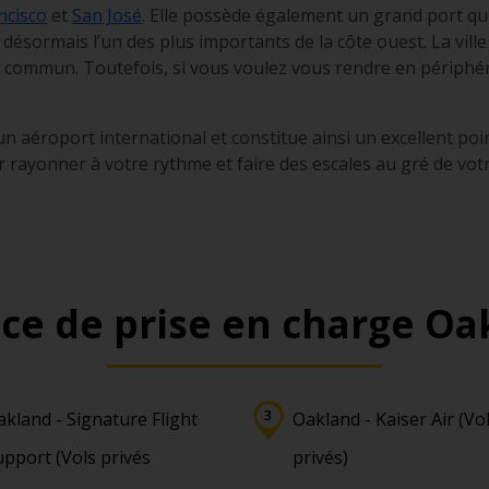
ncisco
et
San José
. Elle possède également un grand port qu
 désormais l’un des plus importants de la côte ouest. La vill
n commun. Toutefois, si vous voulez vous rendre en périphéri
’un aéroport international et constitue ainsi un excellent poi
 rayonner à votre rythme et faire des escales au gré de votr
ce de prise en charge Oa
kland - Signature Flight
Oakland - Kaiser Air (Vo
upport (Vols privés
privés)