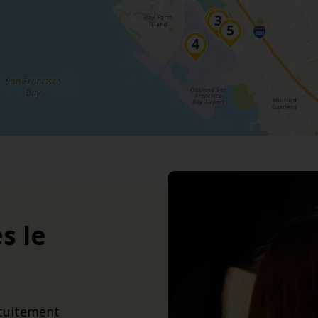
s le
tuitement