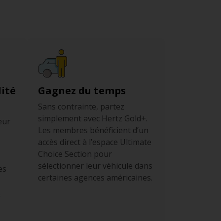
par heure, il est toujours judicieux que
itations françaises et varient selon les États.
 proximité d’une école ou dans une zone
ité
Gagnez du temps
Sans contrainte, partez
simplement avec Hertz Gold+.
eur
Les membres bénéficient d’un
accès direct à l’espace Ultimate
Choice Section pour
sélectionner leur véhicule dans
es
certaines agences américaines.
.