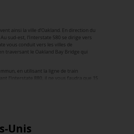
nt ainsi la ville d’Oakland. En direction du
u sud-est, l’Interstate 580 se dirige vers
e vous conduit vers les villes de
 en traversant le Oakland Bay Bridge qui
mmun, en utilisant la ligne de train
 l’Interstate 880, il ne vous faudra que 15
ans beaucoup de grandes villes, le trafic
 de nombreuses pistes cyclables.
s-Unis
ente la principale difficulté pour conduire si