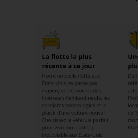
vous n’y êtes pas habitué. M
vous sachiez faire la conversi
En ce qui concerne Oakland, l’
Sur autoroute : 105 km/
Routes à deux voies : 90
En ville : 55 km/h (35 
résidentielle.
La flotte la plus
Un
récente à ce jour
plu
Notre nouvelle flotte aux
Depu
États-Unis ne passe pas
réfé
inaperçue. Découvrez des
acte
intérieurs flambant neufs, les
Prof
dernières technologies et le
loca
plaisir d’une voiture neuve !
de 1
Choisissez le véhicule parfait
mond
pour vivre un road trip
État
inoubliable aux États-Unis.