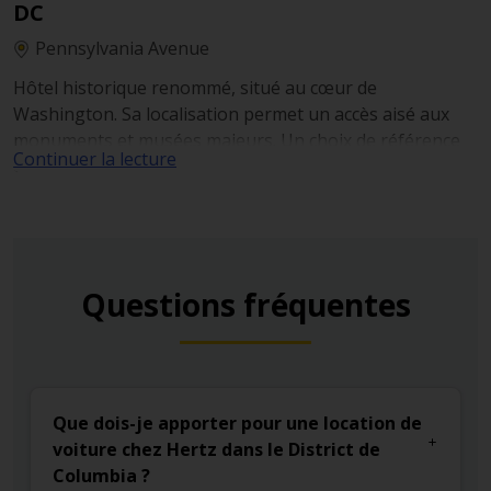
DC
Pennsylvania Avenue
Hôtel historique renommé, situé au cœur de
Washington. Sa localisation permet un accès aisé aux
monuments et musées majeurs. Un choix de référence
Continuer la lecture
pour vivre une expérience classique de la capitale, dans
un lieu chargé d’histoire.
Questions fréquentes
Que dois-je apporter pour une location de
voiture chez Hertz dans le District de
Columbia ?