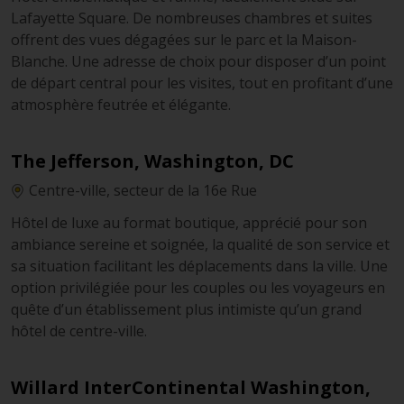
Lafayette Square. De nombreuses chambres et suites
Le
Colonial Parking Station #565
est un parking
offrent des vues dégagées sur le parc et la Maison-
souterrain compact d’environ 119 places, situé dans
Blanche. Une adresse de choix pour disposer d’un point
un secteur privilégié du centre-ville de Washington,
de départ central pour les visites, tout en profitant d’une
D.C., à proximité immédiate de H Street NW et non
atmosphère feutrée et élégante.
loin de la Maison-Blanche. Il représente un choix
pratique pour stationner une seule fois et rejoindre
à pied les bureaux, cafés et sites emblématiques
The Jefferson, Washington, DC
alentour.
Centre-ville, secteur de la 16e Rue
Hôtel de luxe au format boutique, apprécié pour son
ambiance sereine et soignée, la qualité de son service et
sa situation facilitant les déplacements dans la ville. Une
option privilégiée pour les couples ou les voyageurs en
quête d’un établissement plus intimiste qu’un grand
hôtel de centre-ville.
Willard InterContinental Washington,