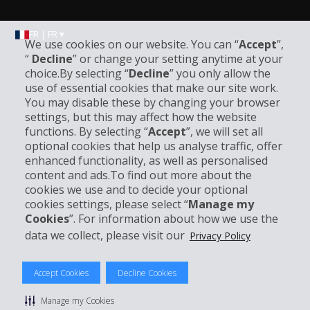
FR | FR ▾
We use cookies on our website. You can “
Accept
”,
“
Decline
” or change your setting anytime at your
choice.By selecting “
Decline
” you only allow the
Informations sur l'entreprise
use of essential cookies that make our site work.
You may disable these by changing your browser
settings, but this may affect how the website
Entreprise
functions. By selecting “
Accept
”, we will set all
optional cookies that help us analyse traffic, offer
Support client
enhanced functionality, as well as personalised
content and ads.To find out more about the
cookies we use and to decide your optional
Réserver avec Hertz
cookies settings, please select “
Manage my
Cookies
”. For information about how we use the
data we collect, please visit our
Privacy Policy
© 2026 The Hertz System, Inc.
Accept Cookies
Decline Cookies
Politique de confidentialité
|
Conditions d'utilisation du site
|
Conditions de location
|
Informations tarifaires
|
Plan du site
|
Manage my Cookies
Gérer mes cookies