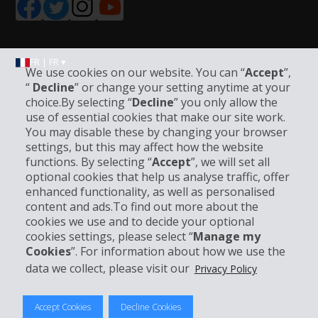
FR | FR ▾
We use cookies on our website. You can “
Accept
”,
“
Decline
” or change your setting anytime at your
choice.By selecting “
Decline
” you only allow the
Informations sur l'entreprise
use of essential cookies that make our site work.
You may disable these by changing your browser
settings, but this may affect how the website
Entreprise
functions. By selecting “
Accept
”, we will set all
optional cookies that help us analyse traffic, offer
Support client
enhanced functionality, as well as personalised
content and ads.To find out more about the
cookies we use and to decide your optional
Réserver avec Hertz
cookies settings, please select “
Manage my
Cookies
”. For information about how we use the
data we collect, please visit our
Privacy Policy
© 2026 The Hertz System, Inc.
Accept Cookies
Decline Cookies
Politique de confidentialité
|
Conditions d'utilisation du site
|