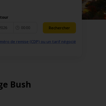
etour
2026
00:00
Rechercher
numéro de remise (CDP) ou un tarif négocié
ge Bush