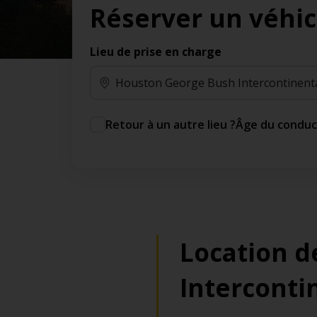
Réserver un véhic
des jours gratuits.*
Ajout gratuit du partenaire comme conducteur
additionnel
Lieu de prise en charge
Voyagez en toute sérénité, sans frais
supplémentaires.
* Voir conditions
Retour à un autre lieu ?
Âge du condu
Location d
Interconti