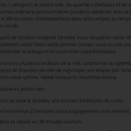
s. L’aéroport, le centre-ville, les quartiers d’affaires et les
ournée ordinaire peut enchaîner plusieurs adresses. Avec la l
 à IAH et entrez immédiatement dans votre emploi du temps
s serrés.
oport de Houston simplifie l’arrivée. Vous récupérez votre 
irectement votre hôtel, votre premier rendez-vous ou une co
ansformer le transport en contrainte supplémentaire.
ouvre plusieurs secteurs de la ville, commencer ici optimi
éroport de Houston permet de regrouper vos étapes par zone, 
ntenir votre rythme, même lorsque la circulation évolue.
lusieurs points clés:
ton se situe à 18 miles, soit environ 24 minutes de route.
nt en environ 23 minutes si vos engagements vous mènent au
leria se rejoint en 30 minutes environ.