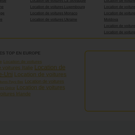
uède
Location de voitures La Slovaquie
Location de voitur
che
Location de voitures Luxembourg
Location de voitur
ège
Location de voitures Monaco
Location de voitur
re
Location de voitures Ukraine
Moldova
Location de voitur
Location de voitur
ES TOP EN EUROPE
Location de voitures
se
Location de
 voitures Italie
e-Uni
Location de voitures
Location de voitures
itures Pays-Bas
Location de voitures
res Grèce
oitures Irlande