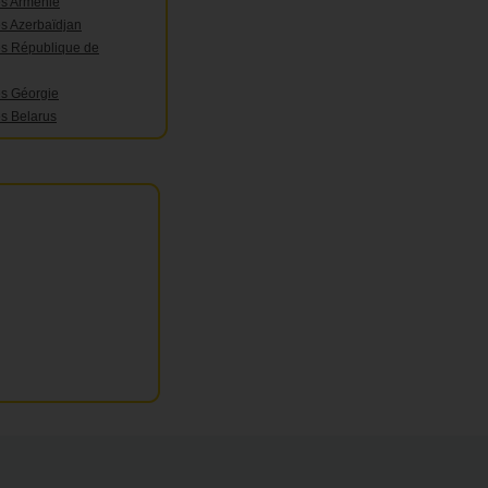
es Arménie
es Azerbaïdjan
es République de
es Géorgie
es Belarus