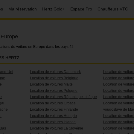
es
Ma réservation
Hertz Gold+
Espace Pro
Chauffeurs VTC
e Europe
ations de voiture en Europe dans les pays 42
ES HERTZ
aume-Uni
Location de voitures Danemark
Location de voitu
gne
Location de voitures Belgique
Location de voitur
ce
Location de voitures Malte
Location de voitur
Location de voitures Pologne
Location de voitur
de
Location de voitures République tchèque
Location de voiture
gal
Location de voitures Croatie
Location de voitur
magne
Location de voitures Finlande
yougoslave de Ma
e
Location de voitures Hongrie
Location de voiture
e
Location de voitures Islande
Location de voitur
-Bas
Location de voitures La Slovénie
Location de voitu