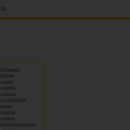
res Roumanie
es Estonie
es Serbie
es Bulgarie
s Lituanie
es La République
cédoine
s Lettonie
es Albanie
res Bosnie-Herzégovine