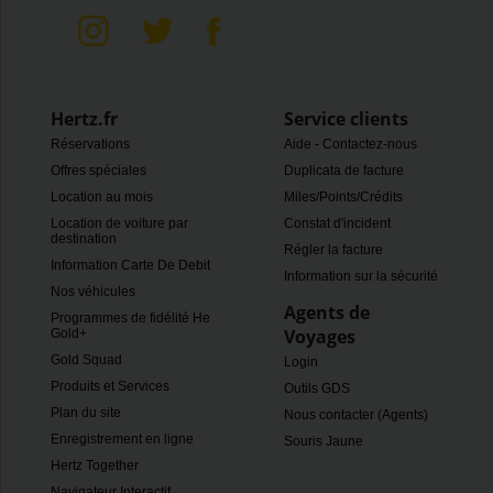
Hertz.fr
Service clients
Réservations
Aide - Contactez-nous
Offres spéciales
Duplicata de facture
Location au mois
Miles/Points/Crédits
Location de voiture par
Constat d'incident
destination
Régler la facture
Information Carte De Debit
Information sur la sécurité
Nos véhicules
Agents de
Programmes de fidélité Hertz
Voyages
Gold+
Gold Squad
Login
Produits et Services
Outils GDS
Plan du site
Nous contacter (Agents)
Enregistrement en ligne
Souris Jaune
Hertz Together
Navigateur Interactif