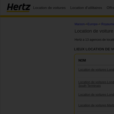
Location de voitures
Location d'utilitaires
Offr
Maison
->
Europe
->
Royaume
Location de voitur
Hertz a 13 agences de locat
LIEUX LOCATION DE 
NOM
Location de voitures Lon
Location de voitures Lond
South Terminals
Location de voitures Lond
Location de voitures Marb