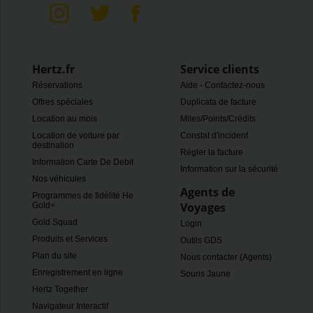
Hertz.fr
Service clients
Réservations
Aide - Contactez-nous
Offres spéciales
Duplicata de facture
Location au mois
Miles/Points/Crédits
Location de voiture par
Constat d'incident
destination
Régler la facture
Information Carte De Debit
Information sur la sécurité
Nos véhicules
Agents de
Programmes de fidélité Hertz
Voyages
Gold+
Gold Squad
Login
Produits et Services
Outils GDS
Plan du site
Nous contacter (Agents)
Enregistrement en ligne
Souris Jaune
Hertz Together
Navigateur Interactif