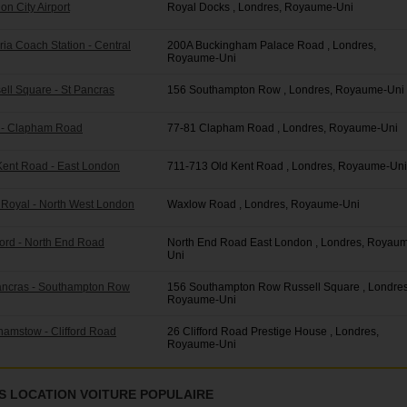
on City Airport
Royal Docks , Londres, Royaume-Uni
ria Coach Station - Central
200A Buckingham Palace Road , Londres,
Royaume-Uni
ell Square - St Pancras
156 Southampton Row , Londres, Royaume-Uni
l - Clapham Road
77-81 Clapham Road , Londres, Royaume-Uni
 Kent Road - East London
711-713 Old Kent Road , Londres, Royaume-Uni
k Royal - North West London
Waxlow Road , Londres, Royaume-Uni
ford - North End Road
North End Road East London , Londres, Royau
Uni
Pancras - Southampton Row
156 Southampton Row Russell Square , Londres
Royaume-Uni
hamstow - Clifford Road
26 Clifford Road Prestige House , Londres,
Royaume-Uni
S LOCATION VOITURE POPULAIRE