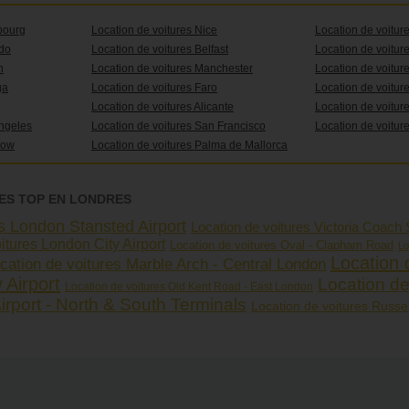
bourg
Location de voitures Nice
Location de voitu
ndo
Location de voitures Belfast
Location de voitu
n
Location de voitures Manchester
Location de voitur
ga
Location de voitures Faro
Location de voiture
Location de voitures Alicante
Location de voitur
Angeles
Location de voitures San Francisco
Location de voitur
gow
Location de voitures Palma de Mallorca
ES TOP EN LONDRES
es London Stansted Airport
Location de voitures Victoria Coach S
itures London City Airport
Location de voitures Oval - Clapham Road
Lo
Location 
cation de voitures Marble Arch - Central London
Airport
Location de
Location de voitures Old Kent Road - East London
rport - North & South Terminals
Location de voitures Russel