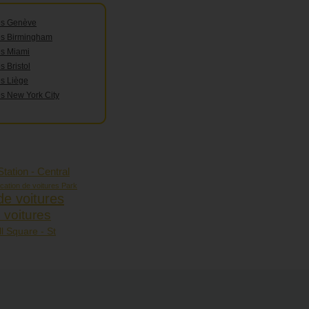
res Genève
res Birmingham
es Miami
s Bristol
es Liège
es New York City
tation - Central
cation de voitures Park
de voitures
 voitures
l Square - St