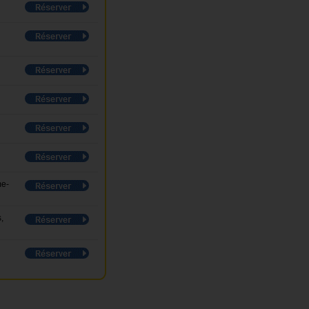
me-
,