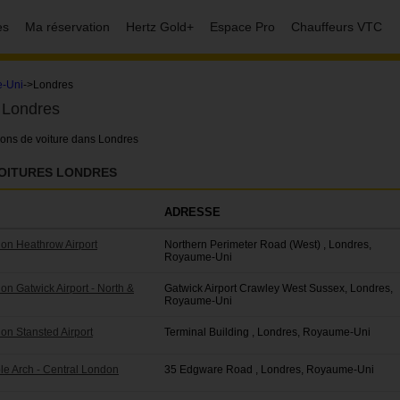
es
Ma réservation
Hertz Gold+
Espace Pro
Chauffeurs VTC
-Uni
->Londres
e Londres
ions de voiture dans Londres
VOITURES LONDRES
ADRESSE
don Heathrow Airport
Northern Perimeter Road (West) , Londres,
Royaume-Uni
on Gatwick Airport - North &
Gatwick Airport Crawley West Sussex, Londres,
Royaume-Uni
on Stansted Airport
Terminal Building , Londres, Royaume-Uni
le Arch - Central London
35 Edgware Road , Londres, Royaume-Uni