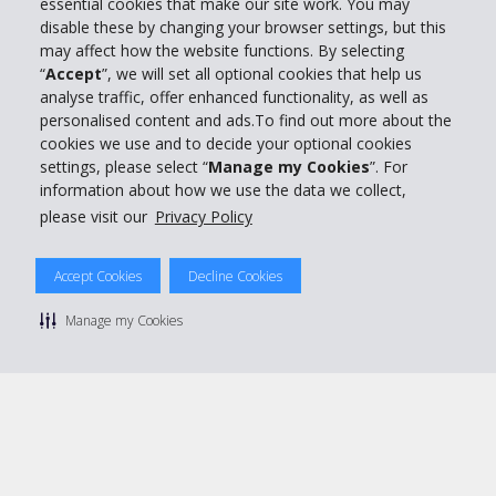
essential cookies that make our site work. You may
Entreprise
disable these by changing your browser settings, but this
may affect how the website functions. By selecting
“
Accept
”, we will set all optional cookies that help us
Support client
analyse traffic, offer enhanced functionality, as well as
personalised content and ads.To find out more about the
cookies we use and to decide your optional cookies
Réserver avec Hertz
settings, please select “
Manage my Cookies
”. For
information about how we use the data we collect,
please visit our
Privacy Policy
© 2026 The Hertz System, Inc.
Accept Cookies
Decline Cookies
Politique de confidentialité
|
Conditions d'utilisation du site
|
Conditions de location
|
Informations tarifaires
|
Plan du site
|
Manage my Cookies
Gérer mes cookies